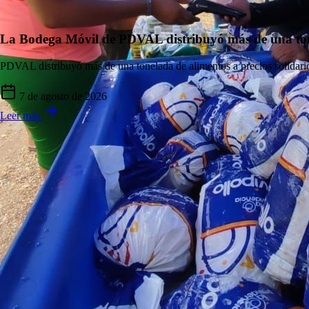
‎La Bodega Móvil de PDVAL distribuyó más de una to
PDVAL distribuyó más de una tonelada de alimentos a precios solidari
Con más de 6.000 mautes en marcha Apure rat
7 de agosto de 2026
Apure realizó el arreo de 6.000 mautes, consolidándose como potencia
Leer más
6 de agosto de 2026