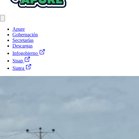
Apure
Gobernación
Secretarías
Descargas
Infogobierno
Sisap
Siatea