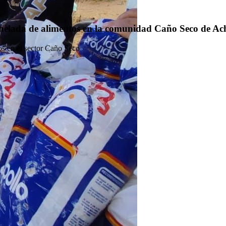
nelada de alimentos en la comunidad Caño Seco de A
os en el sector Caño Seco
ifica su condición de capital llanera del p
 ganadera y agroalimentaria