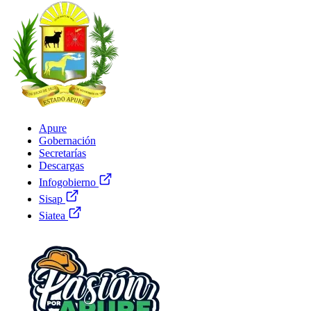
Apure
Gobernación
Secretarías
Descargas
Infogobierno
Sisap
Siatea