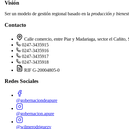
Visión
Ser un modelo de gestión regional basado en la
producción y bienest
Contacto
Calle comercio, entre Piar y Madariaga, sector el Cañito
0247-3435915
0247-3435916
0247-3435917
0247-3435918
RIF G-20004805-0
Redes Sociales
@gobernaciondeapure
@gobernacion.apure
@wilmerodriguezv