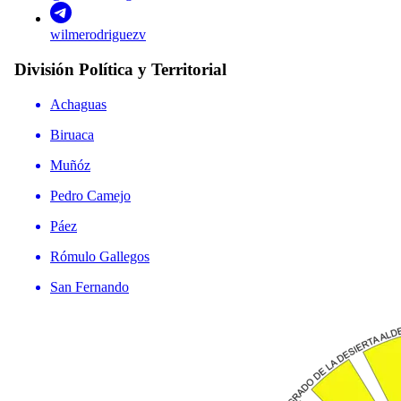
wilmerodriguezv
División Política y Territorial
Achaguas
Biruaca
Muñóz
Pedro Camejo
Páez
Rómulo Gallegos
San Fernando