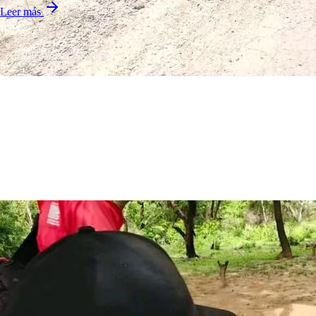
Leer más