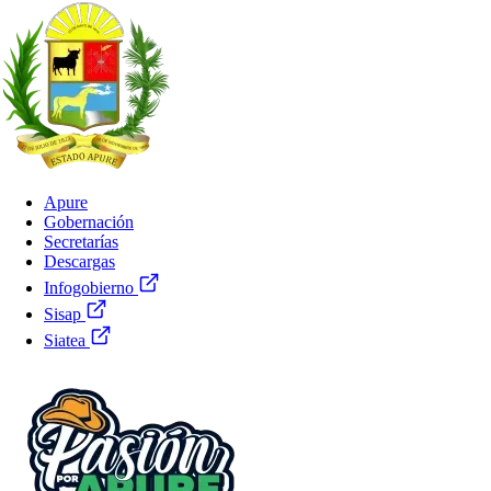
Apure
Gobernación
Secretarías
Descargas
Infogobierno
Sisap
Siatea