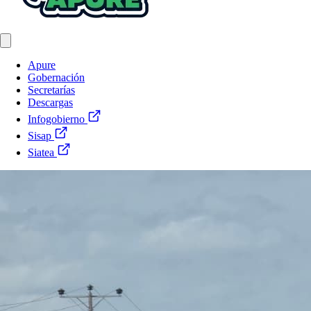
Apure
Gobernación
Secretarías
Descargas
Infogobierno
Sisap
Siatea