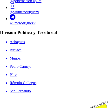
@gobernacion.apure
@wilmerodriguezv
wilmerodriguezv
División Política y Territorial
Achaguas
Biruaca
Muñóz
Pedro Camejo
Páez
Rómulo Gallegos
San Fernando